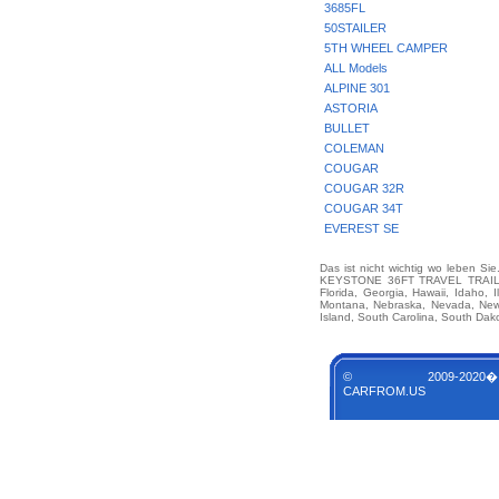
3685FL
50STAILER
5TH WHEEL CAMPER
ALL Models
ALPINE 301
ASTORIA
BULLET
COLEMAN
COUGAR
COUGAR 32R
COUGAR 34T
EVEREST SE
Das ist nicht wichtig wo leben Si
KEYSTONE 36FT TRAVEL TRAILER M
Florida, Georgia, Hawaii, Idaho, 
Montana, Nebraska, Nevada, New 
Island, South Carolina, South Dak
© 2009-2020�
CARFROM.US