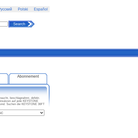
усский
Polski
Español
Search
e
Abonnement
aucht, beschlagnahmt, defekt.
Einsätzen auf jede KEYSTONE
t sind. Suchen die KEYSTONE 36FT