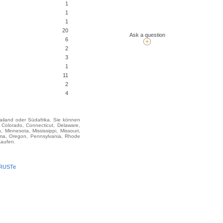
1
1
1
20
Ask a question
6
2
3
1
11
2
4
hailand oder Südafrika. Sie können
olorado, Connecticut, Delaware,
 Minnesota, Mississippi, Missouri,
oma, Oregon, Pennsylvania, Rhode
kaufen.
TRUSTe