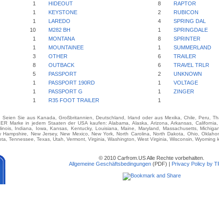
1
HIDEOUT
8
RAPTOR
1
KEYSTONE
2
RUBICON
1
LAREDO
4
SPRING DAL
10
M282 BH
1
SPRINGDALE
1
MONTANA
8
SPRINTER
1
MOUNTAINEE
1
SUMMERLAND
3
OTHER
6
TRAILER
8
OUTBACK
6
TRAVEL TRLR
5
PASSPORT
2
UNKNOWN
1
PASSPORT 190RD
1
VOLTAGE
1
PASSPORT G
1
ZINGER
1
R35 FOOT TRAILER
1
e. Seien Sie aus Kanada, Großbritannien, Deutschland, Irland oder aus Mexika, Chile, Peru, T
arke in jedem Staaten der USA kaufen: Alabama, Alaska, Arizona, Arkansas, California, C
Illinois, Indiana, Iowa, Kansas, Kentucky, Louisiana, Maine, Maryland, Massachusetts, Michigan,
Hampshire, New Jersey, New Mexico, New York, North Carolina, North Dakota, Ohio, Oklah
ota, Tennessee, Texas, Utah, Vermont, Virginia, Washington, West Virginia, Wisconsin, Wyoming 
© 2010 Carfrom.US Alle Rechte vorbehalten.
Allgemeine Geschäftsbedingungen
(PDF) |
Privacy Policy by 