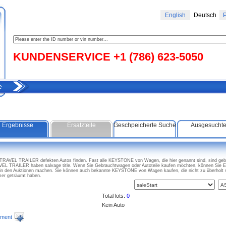
English
Deutsch
Р
KUNDENSERVICE +1 (786) 623-5050
e
Ergebnisse
Ersatzteile
Geschpeicherte Suche
Ausgesucht
AVEL TRAILER defekten Autos finden. Fast alle KEYSTONE von Wagen, die hier genannt sind, sind gebr
L TRAILER haben salvage title. Wenn Sie Gebrauchtwagen oder Autoteile kaufen möchten, können Sie 
 den Auktionen machen. Sie können auch bekannte KEYSTONE von Wagen kaufen, die nicht zu überhol
er geträumt haben.
Total lots:
0
Kein Auto
ment