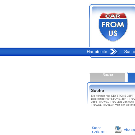
Hauptseite
Such
Suche
Suche
Sie können hier KEYSTONE 36FT TR
Bald einige KEYSTONE 36FT TRAVE
36FT TRAVEL TRAILER von Auto in
TRAVEL TRAILER von der Sie imm
Suche
Abonne
speichern