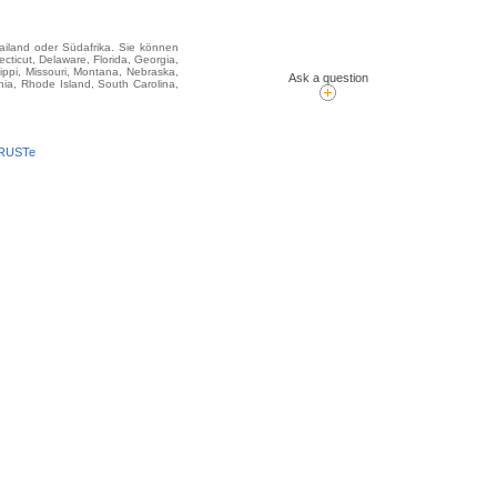
hailand oder Südafrika. Sie können
ticut, Delaware, Florida, Georgia,
sippi, Missouri, Montana, Nebraska,
Ask a question
ia, Rhode Island, South Carolina,
TRUSTe