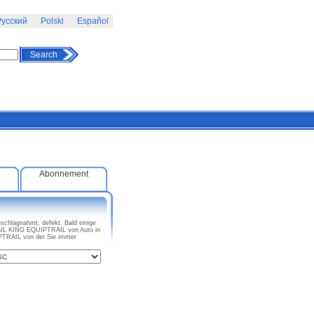
усский
Polski
Español
Search
e
Abonnement
schlagnahmt, defekt. Bald einige
RAIL KING EQUIPTRAIL von Auto in
PTRAIL von der Sie immer