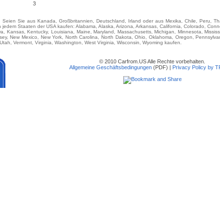
3
e. Seien Sie aus Kanada, Großbritannien, Deutschland, Irland oder aus Mexika, Chile, Peru, T
dem Staaten der USA kaufen: Alabama, Alaska, Arizona, Arkansas, California, Colorado, Connec
Iowa, Kansas, Kentucky, Louisiana, Maine, Maryland, Massachusetts, Michigan, Minnesota, Missis
y, New Mexico, New York, North Carolina, North Dakota, Ohio, Oklahoma, Oregon, Pennsylvan
tah, Vermont, Virginia, Washington, West Virginia, Wisconsin, Wyoming kaufen.
© 2010 Carfrom.US Alle Rechte vorbehalten.
Allgemeine Geschäftsbedingungen
(PDF) |
Privacy Policy by 