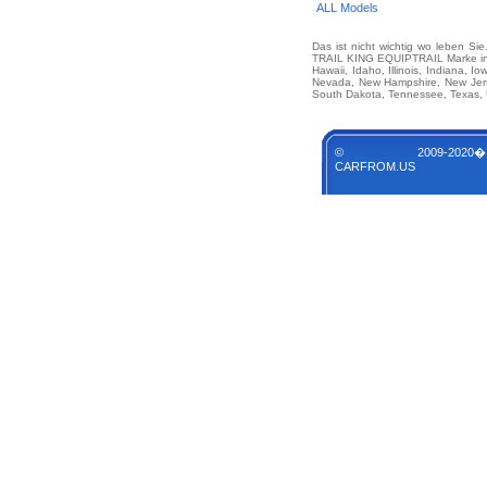
ALL Models
Das ist nicht wichtig wo leben Si
TRAIL KING EQUIPTRAIL Marke in je
Hawaii, Idaho, Illinois, Indiana, 
Nevada, New Hampshire, New Jerse
South Dakota, Tennessee, Texas, U
© 2009-2020�
CARFROM.US