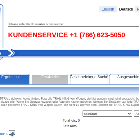
English
Deutsch
Р
KUNDENSERVICE +1 (786) 623-5050
e
Ergebnisse
Ersatzteile
Geschpeicherte Suche
Ausgesucht
RAIL defekten Autos finden. Fast alle TRAIL KING von Wagen, die hier genannt sind, sind gebraucht, be
vage title. Wenn Sie Gebrauchtwagen oder Autoteile kaufen möchten, können Sie Einsätzen auf jede T
n auch bekannte TRAIL KING von Wagen kaufen, die nicht zu überholt sind. Suchen die TRAIL KING EQUI
Total lots:
0
Kein Auto
ment