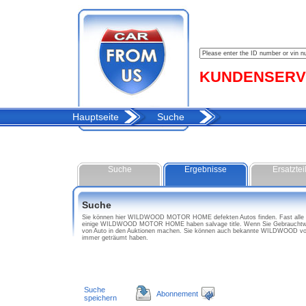
KUNDENSERVIC
Hauptseite
Suche
Suche
Ergebnisse
Ersatztei
Suche
Sie können hier WILDWOOD MOTOR HOME defekten Autos finden. Fast alle WI
einige WILDWOOD MOTOR HOME haben salvage title. Wenn Sie Gebrauchtw
von Auto in den Auktionen machen. Sie können auch bekannte WILDWOOD v
immer geträumt haben.
Suche
Abonnement
speichern