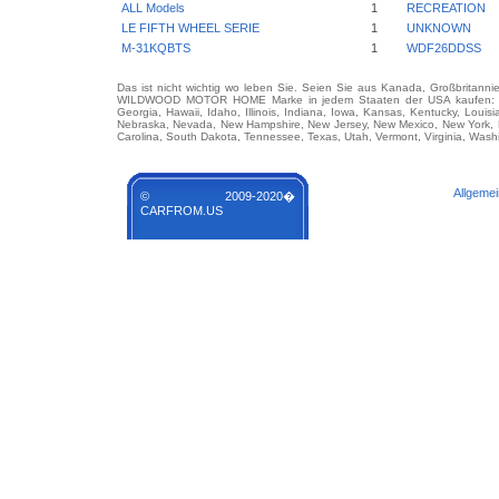
ALL Models
1
RECREATION
LE FIFTH WHEEL SERIE
1
UNKNOWN
M-31KQBTS
1
WDF26DDSS
Das ist nicht wichtig wo leben Sie. Seien Sie aus Kanada, Großbritanni
WILDWOOD MOTOR HOME Marke in jedem Staaten der USA kaufen: Alabam
Georgia, Hawaii, Idaho, Illinois, Indiana, Iowa, Kansas, Kentucky, Louis
Nebraska, Nevada, New Hampshire, New Jersey, New Mexico, New York, N
Carolina, South Dakota, Tennessee, Texas, Utah, Vermont, Virginia, Wash
Allgeme
© 2009-2020�
CARFROM.US