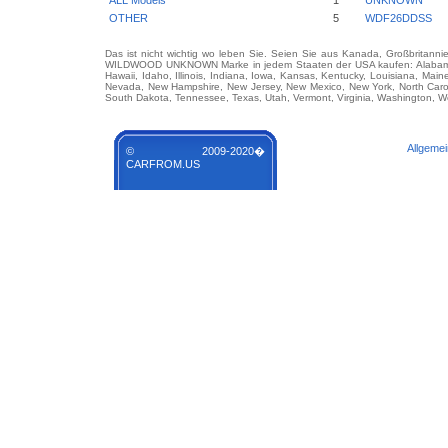
ALL Models
1
UNKNOWN
OTHER
5
WDF26DDSS
Das ist nicht wichtig wo leben Sie. Seien Sie aus Kanada, Großbritanni
WILDWOOD UNKNOWN Marke in jedem Staaten der USA kaufen: Alabama, Ala
Hawaii, Idaho, Illinois, Indiana, Iowa, Kansas, Kentucky, Louisiana, Mai
Nevada, New Hampshire, New Jersey, New Mexico, New York, North Carol
South Dakota, Tennessee, Texas, Utah, Vermont, Virginia, Washington, We
Allgeme
© 2009-2020�
CARFROM.US