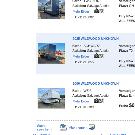
Farbe:
TWO TONE
Versteige
Auktion:
Salvage Auction
Platz:
OH 
Mehr Bilder
Buy Now:
ID: 211215002
ALL FEES
2025 WILDWOOD UNKNOWN
Farbe:
SCHWARZ
Versteige
Auktion:
Salvage Auction
Platz:
TX 
Mehr Bilder
Buy Now:
ID: 211213055
ALL FEES
2000 WILDWOOD UNKNOWN
Farbe:
WEIß
Versteige
Auktion:
Salvage Auction
Platz:
IL 
Mehr Bilder
$0
Preis:
ID: 211012389
Suche
Abonnement
speichern