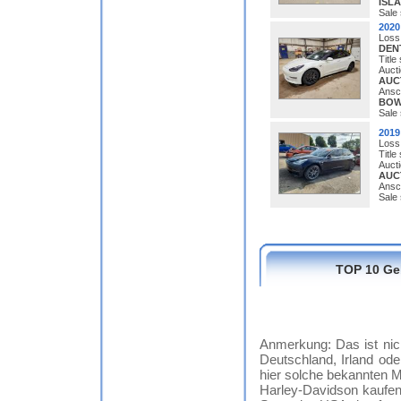
ISL
Sale 
202
Loss
DEN
Title
Auct
AUC
Ansch
BOW
Sale 
201
Loss
Title
Auct
AUC
Ansch
Sale 
TOP 10 Ge
Anmerkung: Das ist nic
Deutschland, Irland ode
hier solche bekannten 
Harley-Davidson kaufen