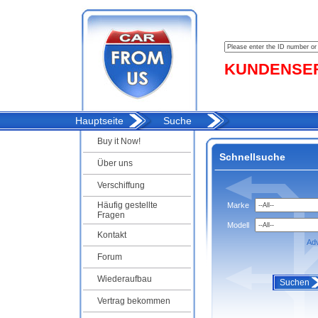
KUNDENSERV
Hauptseite
Suche
Buy it Now!
Schnellsuche
Über uns
Verschiffung
Häufig gestellte
Marke
Fragen
Modell
Kontakt
Ad
Forum
Wiederaufbau
Suchen
Vertrag bekommen