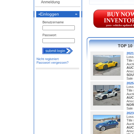
Anmeldung
Einloggen
Benutzername
Passwort
TOP 10
submit login
202
Loss
Nicht registriert
Title
Passwort vergessen?
Auct
AUC
Ansch
SOU
Sale 
202
Loss
Title
Auct
AUC
Ansch
NOR
Sale 
202
Loss
Title
Auct
AUC
Ansch