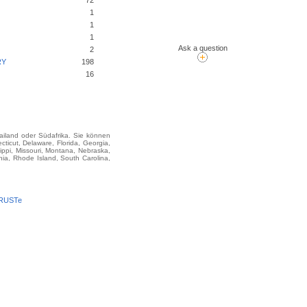
72
1
1
1
Ask a question
2
RY
198
16
hailand oder Südafrika. Sie können
icut, Delaware, Florida, Georgia,
sippi, Missouri, Montana, Nebraska,
ia, Rhode Island, South Carolina,
TRUSTe