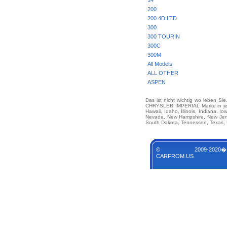
14
200
200 4D LTD
300
300 TOURIN
300C
300M
All Models
ALL OTHER
ASPEN
Das ist nicht wichtig wo leben Si
CHRYSLER IMPERIAL Marke in jedem
Hawaii, Idaho, Illinois, Indiana, 
Nevada, New Hampshire, New Jerse
South Dakota, Tennessee, Texas, U
© 2009-2020�
CARFROM.US