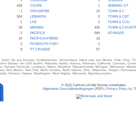
1
CORDOBA
2
SEBRING
428
COUPE
1
SEBRING GT
1
CROSSFIRE
15
TOWN & C
504
LEBARON
3
TOWN & CNT
1
LHS
2
TOWN & COU
39
MINIVAN
436
TOWN & COUNT
2
PACIFICA
584
VOYAGER
10
PACIFICA HYBRID
10
2
PLYMOUTH FURY
1
9
PT CRUISER
57
e. Seien Sie aus Kanada, Großbritannien, Deutschland, Irland oder aus Mexika, Chile, Peru, T
 Staaten der USA kaufen: Alabama, Alaska, Arizona, Arkansas, California, Colorado, Connect
Iowa, Kansas, Kentucky, Louisiana, Maine, Maryland, Massachusetts, Michigan, Minnesota, Missis
y, New Mexico, New York, North Carolina, North Dakota, Ohio, Oklahoma, Oregon, Pennsylvan
tah, Vermont, Virginia, Washington, West Virginia, Wisconsin, Wyoming kaufen.
© 2010 Carfrom.US Alle Rechte vorbehalten.
Allgemeine Geschäftsbedingungen
(PDF) |
Privacy Policy by 