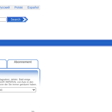
усский
Polski
Español
Search
e
Abonnement
agnahmt, defekt. Bald einige
SLER IMPERIAL von Auto in den
on der Sie immer geträumt haben.