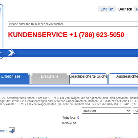
English
Deutsch
Р
KUNDENSERVICE +1 (786) 623-5050
e
Ergebnisse
Ersatzteile
Geschpeicherte Suche
Ausgesucht
L defekten Autos finden. Fast alle CHRYSLER von Wagen, die hier genannt sind, sind gebraucht, beschl
 title. Wenn Sie Gebrauchtwagen oder Autoteile kaufen möchten, können Sie Einsätzen auf jede CHRY
ch bekannte CHRYSLER von Wagen kaufen, die nicht zu überholt sind. Suchen die CHRYSLER IMPERIAL v
Total lots:
0
Kein Auto
ment