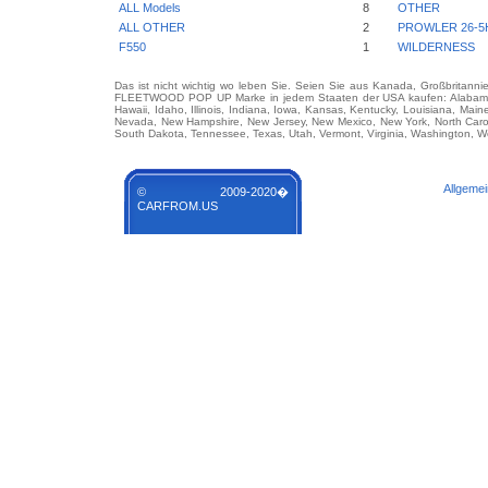
ALL Models
8
OTHER
ALL OTHER
2
PROWLER 26-5
F550
1
WILDERNESS
Das ist nicht wichtig wo leben Sie. Seien Sie aus Kanada, Großbritanni
FLEETWOOD POP UP Marke in jedem Staaten der USA kaufen: Alabama, Ala
Hawaii, Idaho, Illinois, Indiana, Iowa, Kansas, Kentucky, Louisiana, Mai
Nevada, New Hampshire, New Jersey, New Mexico, New York, North Carol
South Dakota, Tennessee, Texas, Utah, Vermont, Virginia, Washington, We
Allgeme
© 2009-2020�
CARFROM.US