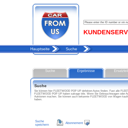
KUNDENSERVIC
Hauptseite
Suche
Suche
Ergebnisse
Ersatztei
Suche
Sie können hier FLEETWOOD POP UP defekten Autos finden. Fast alle FLEETW
FLEETWOOD POP UP haben salvage title. Wenn Sie Gebrauchtwagen oder Aut
Auktionen machen. Sie können auch bekannte FLEETWOOD von Wagen kaufen
haben.
Suche
Abonnement
speichern