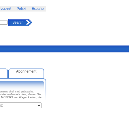
усский
Polski
Español
Search
e
Abonnement
nnt sind, sind gebraucht,
eile kaufen möchten, können Sie
L MOTORS von Wagen kaufen, die