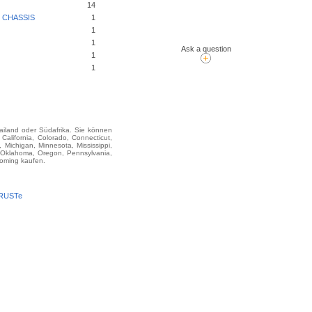
14
D CHASSIS
1
1
1
Ask a question
1
1
hailand oder Südafrika. Sie können
ifornia, Colorado, Connecticut,
 Michigan, Minnesota, Mississippi,
 Oklahoma, Oregon, Pennsylvania,
yoming kaufen.
TRUSTe