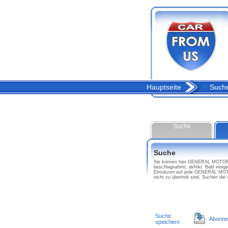
Hauptseite
Such
Suche
Suche
Sie können hier GENERAL MOTORS
beschlagnahmt, defekt. Bald ein
Einsätzen auf jede GENERAL MO
nicht zu überholt sind. Suchen
Suche
Abonne
speichern