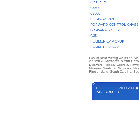
C-SERIES
C5500
C7500
CUTAWAY VAN
FORWARD CONTROL CHASS
G SAVANA SPECIAL
G35
HUMMER EV PICKUP
HUMMER EV SUV
Das ist nicht wichtig wo leben Si
GENERAL MOTORS SIERRA 3500HD C
Delaware, Florida, Georgia, Hawai
Missouri, Montana, Nebraska, Ne
Rhode Island, South Carolina, Sou
© 2009-2020�
CARFROM.US