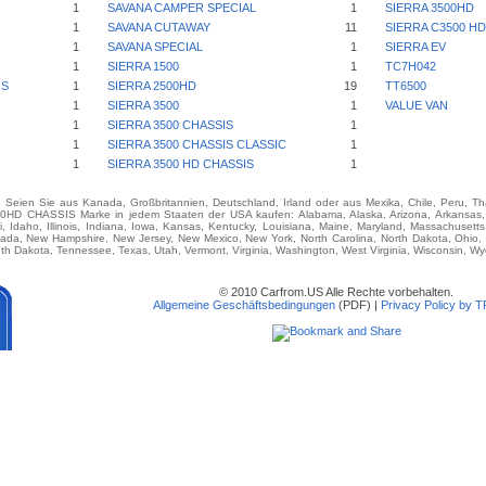
1
SAVANA CAMPER SPECIAL
1
SIERRA 3500HD
1
SAVANA CUTAWAY
11
SIERRA C3500 H
1
SAVANA SPECIAL
1
SIERRA EV
1
SIERRA 1500
1
TC7H042
IS
1
SIERRA 2500HD
19
TT6500
1
SIERRA 3500
1
VALUE VAN
1
SIERRA 3500 CHASSIS
1
1
SIERRA 3500 CHASSIS CLASSIC
1
1
SIERRA 3500 HD CHASSIS
1
e. Seien Sie aus Kanada, Großbritannien, Deutschland, Irland oder aus Mexika, Chile, Peru, T
HASSIS Marke in jedem Staaten der USA kaufen: Alabama, Alaska, Arizona, Arkansas, Cal
i, Idaho, Illinois, Indiana, Iowa, Kansas, Kentucky, Louisiana, Maine, Maryland, Massachusetts,
vada, New Hampshire, New Jersey, New Mexico, New York, North Carolina, North Dakota, Ohio,
th Dakota, Tennessee, Texas, Utah, Vermont, Virginia, Washington, West Virginia, Wisconsin, W
© 2010 Carfrom.US Alle Rechte vorbehalten.
Allgemeine Geschäftsbedingungen
(PDF) |
Privacy Policy by 