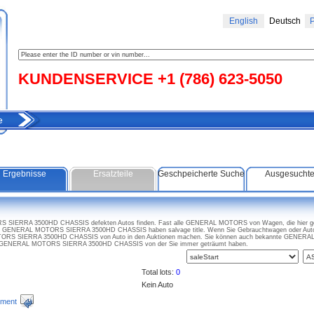
English
Deutsch
Р
KUNDENSERVICE +1 (786) 623-5050
e
Ergebnisse
Ersatzteile
Geschpeicherte Suche
Ausgesucht
 SIERRA 3500HD CHASSIS defekten Autos finden. Fast alle GENERAL MOTORS von Wagen, die hier gena
ige GENERAL MOTORS SIERRA 3500HD CHASSIS haben salvage title. Wenn Sie Gebrauchtwagen oder Autot
TORS SIERRA 3500HD CHASSIS von Auto in den Auktionen machen. Sie können auch bekannte GENERA
 die GENERAL MOTORS SIERRA 3500HD CHASSIS von der Sie immer geträumt haben.
Total lots:
0
Kein Auto
ment