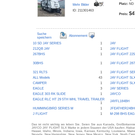
Platz:
ND -
Mehr Bilder
ID: 211301463
$4
Preis:
Suche
Abonnement
speichern
10 SD JAY SERIES
1
JAY
212QB JAY
1
JAY FLIGHT
267BHS
1
JAY FLIGHT 22
30BHS
1
JAY FLIGHT 2
321 RLTS
1
JAY FLIGHT SE
ALL Models
43
JAY FLIGHT SL
CAMPER
1
JAY FLIGHT SL
EAGLE
3
JAY SERIES
EAGLE 303 RK SLIDE
1
JAYCO
EAGLE RLC HT 29 5TH WHL TRAVEL TRAILER
JAYFL184BH
1
HUMMINGBIRD SERIES M
1
JFEATHER24BH
J FLIGHT
1
M-298 BHS EAG
Das ist nicht wichtig wo leben Sie. Seien Sie aus Kanada, Großbritanni
JAYCO JAY FLIGHT SLX Marke in jedem Staaten der USA kaufen: Alabama, A
Hawaii, Idaho, Illinois, Indiana, Iowa, Kansas, Kentucky, Louisiana, Mai
Nevada, New Hampshire, New Jersey, New Mexico, New York, North Carol