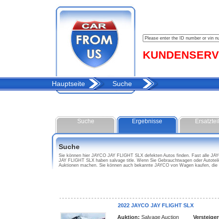
KUNDENSERVIC
Hauptseite
Suche
Suche
Ergebnisse
Ersatztei
Suche
Sie können hier JAYCO JAY FLIGHT SLX defekten Autos finden. Fast alle JAYC
JAY FLIGHT SLX haben salvage title. Wenn Sie Gebrauchtwagen oder Autotei
Auktionen machen. Sie können auch bekannte JAYCO von Wagen kaufen, die n
2022 JAYCO JAY FLIGHT SLX
Auktion:
Salvage Auction
Versteige