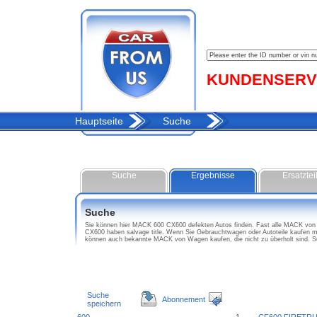
KUNDENSERVIC
Hauptseite
Suche
Suche
Ergebnisse
Ersatztei
Suche
Sie können hier MACK 600 CX600 defekten Autos finden. Fast alle MACK von W
CX600 haben salvage title. Wenn Sie Gebrauchtwagen oder Autoteile kaufen 
können auch bekannte MACK von Wagen kaufen, die nicht zu überholt sind. 
Suche
Abonnement
speichern