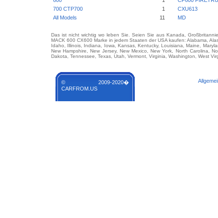
600
1
CF600 FIRETR
700 CTP700
1
CXU613
All Models
11
MD
Das ist nicht wichtig wo leben Sie. Seien Sie aus Kanada, Großbritanni
MACK 600 CX600 Marke in jedem Staaten der USA kaufen: Alabama, Alaska, 
Idaho, Illinois, Indiana, Iowa, Kansas, Kentucky, Louisiana, Maine, Mary
New Hampshire, New Jersey, New Mexico, New York, North Carolina, No
Dakota, Tennessee, Texas, Utah, Vermont, Virginia, Washington, West Vir
Allgeme
© 2009-2020�
CARFROM.US