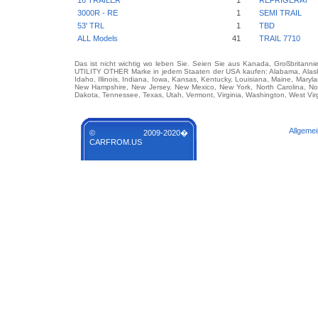
16 TRAILER
1
REFRIGERAT
3000R - RE
1
SEMI TRAIL
53' TRL
1
TBD
ALL Models
41
TRAIL 7710
Das ist nicht wichtig wo leben Sie. Seien Sie aus Kanada, Großbritanni
UTILITY OTHER Marke in jedem Staaten der USA kaufen: Alabama, Alaska, 
Idaho, Illinois, Indiana, Iowa, Kansas, Kentucky, Louisiana, Maine, Mary
New Hampshire, New Jersey, New Mexico, New York, North Carolina, No
Dakota, Tennessee, Texas, Utah, Vermont, Virginia, Washington, West Vir
Allgeme
© 2009-2020�
CARFROM.US