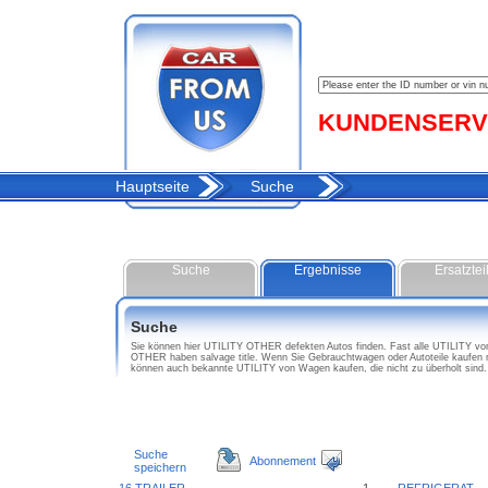
KUNDENSERVIC
Hauptseite
Suche
Suche
Ergebnisse
Ersatztei
Suche
Sie können hier UTILITY OTHER defekten Autos finden. Fast alle UTILITY von
OTHER haben salvage title. Wenn Sie Gebrauchtwagen oder Autoteile kaufen
können auch bekannte UTILITY von Wagen kaufen, die nicht zu überholt sin
Suche
Abonnement
speichern