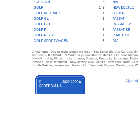
EUROVAN
5
N/A
GOLF
149
NEW BEETLE
GOLF ALLTRACK
1
OTHER
GOLF GL
1
PASSAT
GOLF GTI
9
PASSAT LIM
GOLF R
5
PASSAT SE
GOLF R BLA
1
PHAETON
GOLF SPORTWAGEN
5
R32
Anmerkung: Das ist nicht wichtig wo leben Sie. Seien Sie aus Kanada, Gro
können VOLKSWAGEN Marke in jedem Staaten der USA kaufen: Alabama, Ala
Hawaii, Idaho, Illinois, Indiana, Iowa, Kansas, Kentucky, Louisiana, Mai
Nevada, New Hampshire, New Jersey, New Mexico, New York, North Carol
South Dakota, Tennessee, Texas, Utah, Vermont, Virginia, Washington, We
Allgeme
© 2009-2020�
CARFROM.US