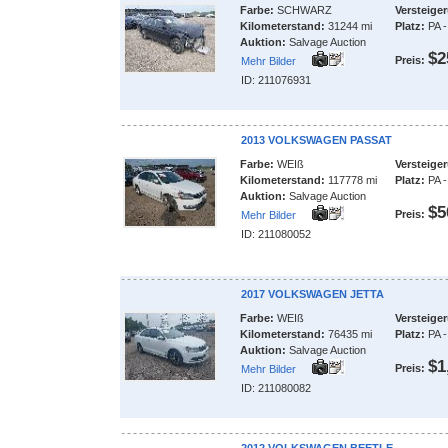
Farbe:
SCHWARZ
Versteige
Kilometerstand:
31244 mi
Platz:
PA -
Auktion:
Salvage Auction
$2
Preis:
Mehr Bilder
ID: 211076931
2013 VOLKSWAGEN PASSAT
Farbe:
WEIß
Versteige
Kilometerstand:
117778 mi
Platz:
PA -
Auktion:
Salvage Auction
$5
Preis:
Mehr Bilder
ID: 211080052
2017 VOLKSWAGEN JETTA
Farbe:
WEIß
Versteige
Kilometerstand:
76435 mi
Platz:
PA -
Auktion:
Salvage Auction
$1
Preis:
Mehr Bilder
ID: 211080082