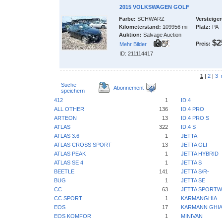
2015 VOLKSWAGEN GOLF
Farbe:
SCHWARZ
Versteige
Kilometerstand:
109956 mi
Platz:
PA -
Auktion:
Salvage Auction
$2
Preis:
Mehr Bilder
ID: 211114417
1
|
2
|
3
Suche
Abonnement
speichern
412
1
ID.4
ALL OTHER
136
ID.4 PRO
ARTEON
13
ID.4 PRO S
ATLAS
322
ID.4 S
ATLAS 3.6
1
JETTA
ATLAS CROSS SPORT
13
JETTA GLI
ATLAS PEAK
1
JETTA HYBRID
ATLAS SE 4
1
JETTA S
BEETLE
141
JETTA S/R-
BUG
1
JETTA SE
CC
63
JETTA SPORT
CC SPORT
1
KARMANGHIA
EOS
17
KARMANN GHI
EOS KOMFOR
1
MINIVAN