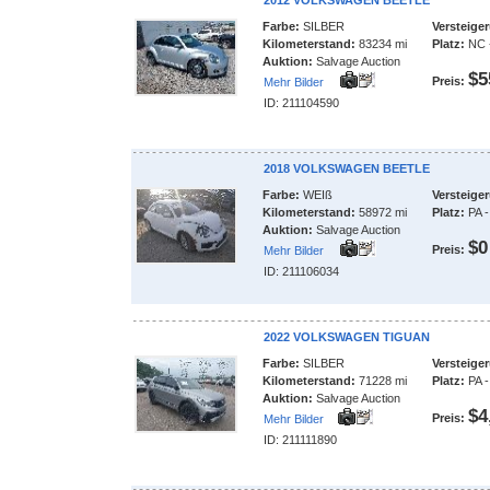
2012 VOLKSWAGEN BEETLE
Farbe:
SILBER
Versteige
Kilometerstand:
83234 mi
Platz:
NC -
Auktion:
Salvage Auction
$5
Preis:
Mehr Bilder
ID: 211104590
2018 VOLKSWAGEN BEETLE
Farbe:
WEIß
Versteige
Kilometerstand:
58972 mi
Platz:
PA -
Auktion:
Salvage Auction
$0
Preis:
Mehr Bilder
ID: 211106034
2022 VOLKSWAGEN TIGUAN
Farbe:
SILBER
Versteige
Kilometerstand:
71228 mi
Platz:
PA -
Auktion:
Salvage Auction
$4
Preis:
Mehr Bilder
ID: 211111890