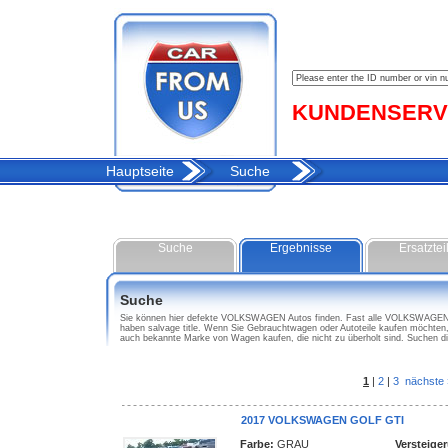
KUNDENSERVIC
Hauptseite
Suche
Suche
Ergebnisse
Ersatztei
Suche
Sie können hier defekte VOLKSWAGEN Autos finden. Fast alle VOLKSWAGEN W
haben salvage title. Wenn Sie Gebrauchtwagen oder Autoteile kaufen möcht
auch bekannte Marke von Wagen kaufen, die nicht zu überholt sind. Suchen
1
|
2
|
3
nächste 
2017 VOLKSWAGEN GOLF GTI
Farbe:
GRAU
Versteige