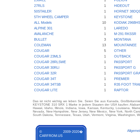
256RLL
1
FUZION
27RLS
1
HIDEOUT
50STAILER
1
HORNET 38DQ
5TH WHEEL CAMPER
1
KEYSTONE
ALL Models
10
KODIAK 296BH
ALPINE 301
1
LAREDO
AVALANCHE
1
M-291 RKSSR
BULLET
3
MONTANA
COLEMAN
13
MOUNTAINEE
COUGAR
5
OTHER
COUGAR 23MLS
1
OUTBACK
COUGAR 28RLSWE
1
PASSPORT
COUGAR 30RLI
1
PASSPORT G
COUGAR 32R
1
PASSPORT GR
COUGAR 34T
1
PREMIER
COUGAR 34TSB
1
R35 FOOT TRA
COUGAR LITE
1
RAPTOR
Das ist nicht wichtig wo leben Sie. Seien Sie aus Kanada, Großbritanni
KEYSTONE 310 SRX 1 Marke in jedem Staaten der USA kaufen: Alabama, Al
Hawaii, Idaho, Illinois, Indiana, Iowa, Kansas, Kentucky, Louisiana, Mai
Nevada, New Hampshire, New Jersey, New Mexico, New York, North Carol
South Dakota, Tennessee, Texas, Utah, Vermont, Virginia, Washington, We
Allgeme
© 2009-2020�
CARFROM.US