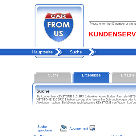
KUNDENSERVIC
Hauptseite
Suche
Suche
Ergebnisse
Ersatztei
Suche
Sie können hier KEYSTONE 310 SRX 1 defekten Autos finden. Fast alle KEYST
KEYSTONE 310 SRX 1 haben salvage title. Wenn Sie Gebrauchtwagen oder Au
Auktionen machen. Sie können auch bekannte KEYSTONE von Wagen kaufen, d
Suche
Abonnement
speichern