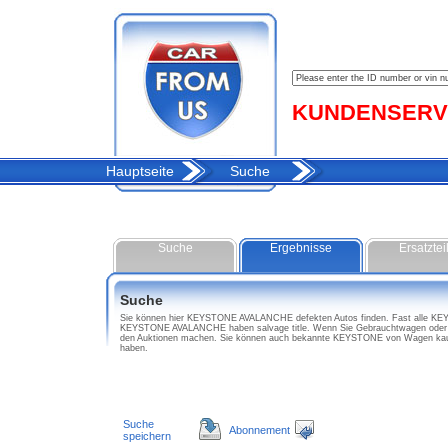
KUNDENSERVIC
Hauptseite
Suche
Suche
Ergebnisse
Ersatztei
Suche
Sie können hier KEYSTONE AVALANCHE defekten Autos finden. Fast alle KEYST
KEYSTONE AVALANCHE haben salvage title. Wenn Sie Gebrauchtwagen oder A
den Auktionen machen. Sie können auch bekannte KEYSTONE von Wagen kauf
haben.
Suche
Abonnement
speichern