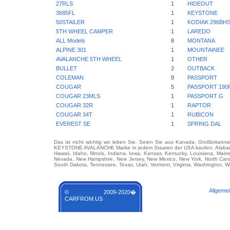
27RLS
1
HIDEOUT
3685FL
1
KEYSTONE
50STAILER
1
KODIAK 296BH
5TH WHEEL CAMPER
1
LAREDO
ALL Models
8
MONTANA
ALPINE 301
1
MOUNTAINEE
AVALANCHE 5TH WHEEL
1
OTHER
BULLET
2
OUTBACK
COLEMAN
9
PASSPORT
COUGAR
5
PASSPORT 190
COUGAR 23MLS
1
PASSPORT G
COUGAR 32R
1
RAPTOR
COUGAR 34T
1
RUBICON
EVEREST SE
1
SPRING DAL
Das ist nicht wichtig wo leben Sie. Seien Sie aus Kanada, Großbritanni
KEYSTONE AVALANCHE Marke in jedem Staaten der USA kaufen: Alabama, Al
Hawaii, Idaho, Illinois, Indiana, Iowa, Kansas, Kentucky, Louisiana, Mai
Nevada, New Hampshire, New Jersey, New Mexico, New York, North Carol
South Dakota, Tennessee, Texas, Utah, Vermont, Virginia, Washington, We
Allgeme
© 2009-2020�
CARFROM.US