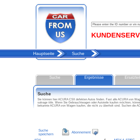
KUNDENSERVIC
Hauptseite
Suche
Suche
Ergebnisse
Ersatztei
Suche
Sie können hier ACURA CSX defekten Autos finden. Fast alle ACURA von Wage
salvage title. Wenn Sie Gebrauchtwagen oder Autoteile kaufen möchten, kön
bekannte ACURA von Wagen kaufen, die nicht zu überholt sind. Suchen die 
Suche
Abonnement
speichern