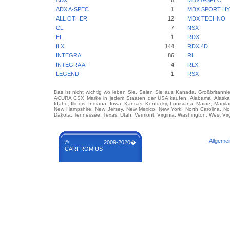
ADX
6
MDX A-SPEC
ADX A-SPEC
1
MDX SPORT HY
ALL OTHER
12
MDX TECHNO
CL
7
NSX
EL
1
RDX
ILX
144
RDX 4D
INTEGRA
86
RL
INTEGRA A-
4
RLX
LEGEND
1
RSX
Das ist nicht wichtig wo leben Sie. Seien Sie aus Kanada, Großbritanni
ACURA CSX Marke in jedem Staaten der USA kaufen: Alabama, Alaska, Ari
Idaho, Illinois, Indiana, Iowa, Kansas, Kentucky, Louisiana, Maine, Mary
New Hampshire, New Jersey, New Mexico, New York, North Carolina, No
Dakota, Tennessee, Texas, Utah, Vermont, Virginia, Washington, West Vir
Allgeme
© 2009-2020�
CARFROM.US