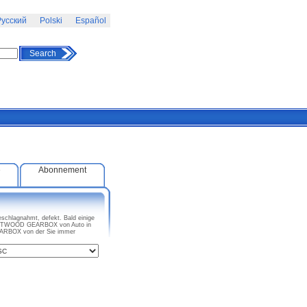
усский
Polski
Español
Search
e
Abonnement
chlagnahmt, defekt. Bald einige
LEETWOOD GEARBOX von Auto in
EARBOX von der Sie immer