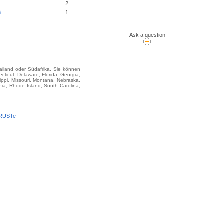
2
8
1
Ask a question
hailand oder Südafrika. Sie können
icut, Delaware, Florida, Georgia,
sippi, Missouri, Montana, Nebraska,
ia, Rhode Island, South Carolina,
TRUSTe