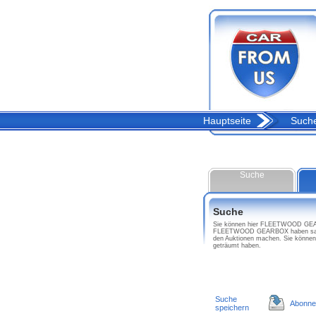
Hauptseite
Such
Suche
Suche
Sie können hier FLEETWOOD GEARBO
FLEETWOOD GEARBOX haben salvag
den Auktionen machen. Sie könn
geträumt haben.
Suche
Abonne
speichern