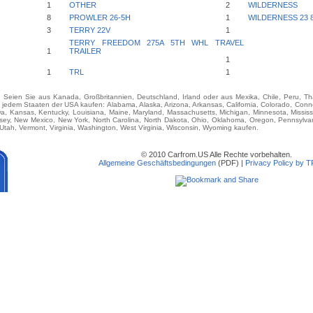
1
OTHER
2
WILDERNESS
8
PROWLER 26-5H
1
WILDERNESS 23 
3
TERRY 22V
1
TERRY FREEDOM 275A 5TH WHL TRAVEL
1
TRAILER
1
1
TRL
1
e. Seien Sie aus Kanada, Großbritannien, Deutschland, Irland oder aus Mexika, Chile, Peru, T
 Staaten der USA kaufen: Alabama, Alaska, Arizona, Arkansas, California, Colorado, Connect
Iowa, Kansas, Kentucky, Louisiana, Maine, Maryland, Massachusetts, Michigan, Minnesota, Missis
y, New Mexico, New York, North Carolina, North Dakota, Ohio, Oklahoma, Oregon, Pennsylvan
tah, Vermont, Virginia, Washington, West Virginia, Wisconsin, Wyoming kaufen.
© 2010 Carfrom.US Alle Rechte vorbehalten.
Allgemeine Geschäftsbedingungen
(PDF) |
Privacy Policy by 