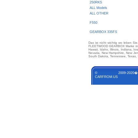
250RKS
ALL Models
ALL OTHER
F550
GEARBOX 335FS
Das ist nicht wichtig wo leben Si
FLEETWOOD GEARBOX Marke in jedem
Hawaii, Idaho, Illinois, Indiana, 
Nevada, New Hampshire, New Jerse
South Dakota, Tennessee, Texas, U
© 2009-2020�
CARFROM.US