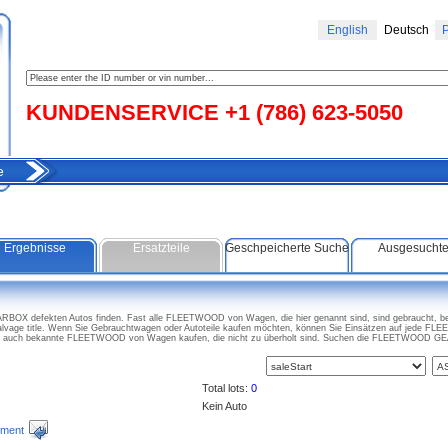
English
Deutsch
Р
KUNDENSERVICE +1 (786) 623-5050
e
Ergebnisse
Ersatzteile
Geschpeicherte Suche
Ausgesucht
X defekten Autos finden. Fast alle FLEETWOOD von Wagen, die hier genannt sind, sind gebraucht, bes
e title. Wenn Sie Gebrauchtwagen oder Autoteile kaufen möchten, können Sie Einsätzen auf jede F
en auch bekannte FLEETWOOD von Wagen kaufen, die nicht zu überholt sind. Suchen die FLEETWOOD G
Total lots:
0
Kein Auto
ment