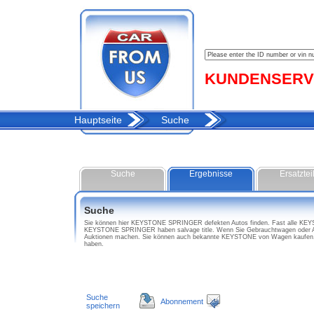
KUNDENSERVIC
Hauptseite
Suche
Suche
Ergebnisse
Ersatztei
Suche
Sie können hier KEYSTONE SPRINGER defekten Autos finden. Fast alle KEYSTO
KEYSTONE SPRINGER haben salvage title. Wenn Sie Gebrauchtwagen oder Au
Auktionen machen. Sie können auch bekannte KEYSTONE von Wagen kaufen, 
haben.
Suche
Abonnement
speichern