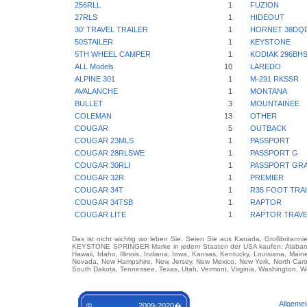
256RLL
1
FUZION
27RLS
1
HIDEOUT
30' TRAVEL TRAILER
1
HORNET 38DQ
50STAILER
1
KEYSTONE
5TH WHEEL CAMPER
1
KODIAK 296BH
ALL Models
10
LAREDO
ALPINE 301
1
M-291 RKSSR
AVALANCHE
1
MONTANA
BULLET
3
MOUNTAINEE
COLEMAN
13
OTHER
COUGAR
5
OUTBACK
COUGAR 23MLS
1
PASSPORT
COUGAR 28RLSWE
1
PASSPORT G
COUGAR 30RLI
1
PASSPORT GR
COUGAR 32R
1
PREMIER
COUGAR 34T
1
R35 FOOT TRA
COUGAR 34TSB
1
RAPTOR
COUGAR LITE
1
RAPTOR TRAVE
Das ist nicht wichtig wo leben Sie. Seien Sie aus Kanada, Großbritanni
KEYSTONE SPRINGER Marke in jedem Staaten der USA kaufen: Alabama, Ala
Hawaii, Idaho, Illinois, Indiana, Iowa, Kansas, Kentucky, Louisiana, Mai
Nevada, New Hampshire, New Jersey, New Mexico, New York, North Carol
South Dakota, Tennessee, Texas, Utah, Vermont, Virginia, Washington, We
Allgeme
© 2009-2020�