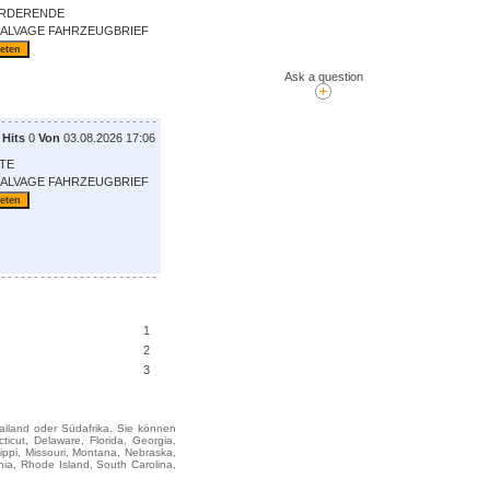
ORDERENDE
SALVAGE FAHRZEUGBRIEF
Ask a question
Hits
0
Von
03.08.2026 17:06
ITE
SALVAGE FAHRZEUGBRIEF
1
2
3
hailand oder Südafrika. Sie können
cut, Delaware, Florida, Georgia,
sippi, Missouri, Montana, Nebraska,
ia, Rhode Island, South Carolina,