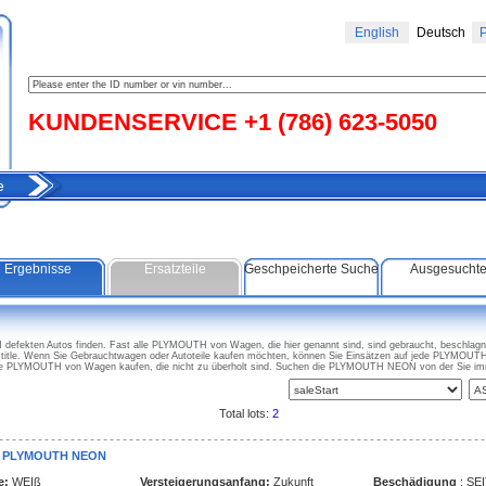
English
Deutsch
Р
KUNDENSERVICE +1 (786) 623-5050
e
Ergebnisse
Ersatzteile
Geschpeicherte Suche
Ausgesucht
fekten Autos finden. Fast alle PLYMOUTH von Wagen, die hier genannt sind, sind gebraucht, beschlagna
le. Wenn Sie Gebrauchtwagen oder Autoteile kaufen möchten, können Sie Einsätzen auf jede PLYMOUTH
e PLYMOUTH von Wagen kaufen, die nicht zu überholt sind. Suchen die PLYMOUTH NEON von der Sie im
Total lots:
2
0 PLYMOUTH NEON
e:
WEIß
Versteigerungsanfang:
Zukunft
Beschädigung
: SE