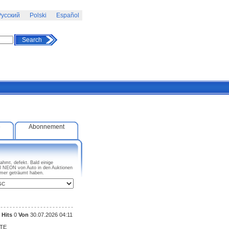
усский
Polski
Español
Search
e
Abonnement
hmt, defekt. Bald einige
 NEON von Auto in den Auktionen
mer geträumt haben.
Hits
0
Von
30.07.2026 04:11
ITE