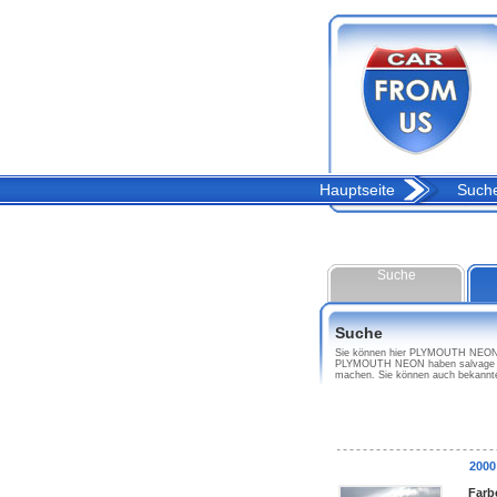
Hauptseite
Such
Suche
Suche
Sie können hier PLYMOUTH NEON de
PLYMOUTH NEON haben salvage tit
machen. Sie können auch bekannt
200
Farb