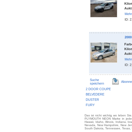
Kilo
Aukt
Mehr 
ID: 
200
Farb
Kilo
Aukt
Mehr 
ID: 
Suche
Abonne
speichern
2 DOOR COUPE
BELVEDERE
DUSTER
FURY
Das ist nicht wichtig wo leben Si
PLYMOUTH NEON Marke in jedem St
Hawaii, Idaho, Illinois, Indiana, 
Nevada, New Hampshire, New Jerse
South Dakota, Tennessee, Texas, U