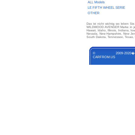
ALL Models
LE FIFTH WHEEL SERIE
OTHER
Das ist nicht wichtig wo leben Si
WILDWOOD AVENGER Marke in jedem 
Hawaii, Idaho, Illinois, Indiana, 
Nevada, New Hampshire, New Jerse
South Dakota, Tennessee, Texas, U
© 2009-2020�
CARFROM.US