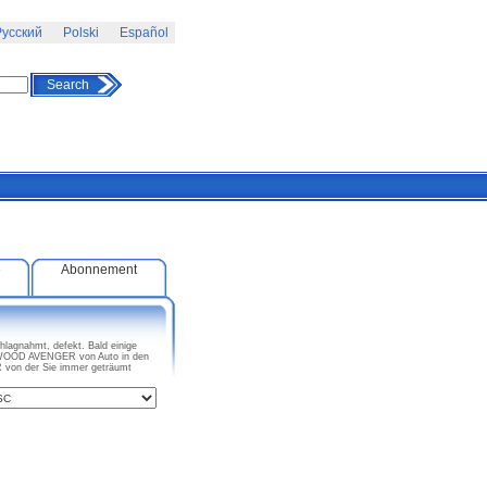
усский
Polski
Español
Search
e
Abonnement
agnahmt, defekt. Bald einige
LDWOOD AVENGER von Auto in den
von der Sie immer geträumt