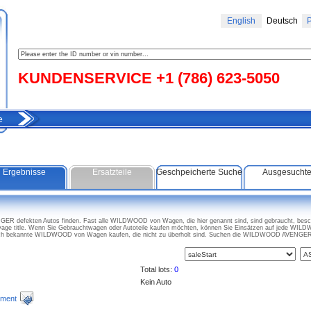
English
Deutsch
Р
KUNDENSERVICE +1 (786) 623-5050
e
Ergebnisse
Ersatzteile
Geschpeicherte Suche
Ausgesucht
 defekten Autos finden. Fast alle WILDWOOD von Wagen, die hier genannt sind, sind gebraucht, beschl
 title. Wenn Sie Gebrauchtwagen oder Autoteile kaufen möchten, können Sie Einsätzen auf jede WI
ch bekannte WILDWOOD von Wagen kaufen, die nicht zu überholt sind. Suchen die WILDWOOD AVENGER 
Total lots:
0
Kein Auto
ment