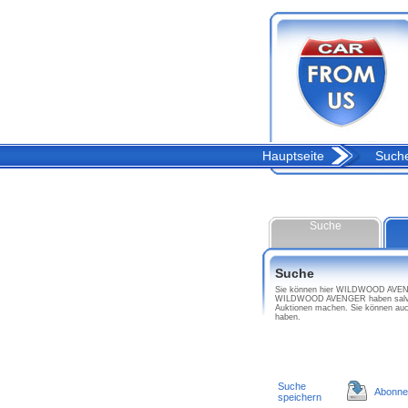
Hauptseite
Such
Suche
Suche
Sie können hier WILDWOOD AVENGER
WILDWOOD AVENGER haben salvage
Auktionen machen. Sie können au
haben.
Suche
Abonne
speichern