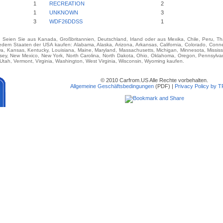
1
RECREATION
2
1
UNKNOWN
3
3
WDF26DDSS
1
e. Seien Sie aus Kanada, Großbritannien, Deutschland, Irland oder aus Mexika, Chile, Peru, T
Staaten der USA kaufen: Alabama, Alaska, Arizona, Arkansas, California, Colorado, Connect
Iowa, Kansas, Kentucky, Louisiana, Maine, Maryland, Massachusetts, Michigan, Minnesota, Missis
y, New Mexico, New York, North Carolina, North Dakota, Ohio, Oklahoma, Oregon, Pennsylvan
tah, Vermont, Virginia, Washington, West Virginia, Wisconsin, Wyoming kaufen.
© 2010 Carfrom.US Alle Rechte vorbehalten.
Allgemeine Geschäftsbedingungen
(PDF) |
Privacy Policy by 