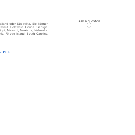
Ask a question
hailand oder Südafrika. Sie können
icut, Delaware, Florida, Georgia,
sippi, Missouri, Montana, Nebraska,
ia, Rhode Island, South Carolina,
TRUSTe