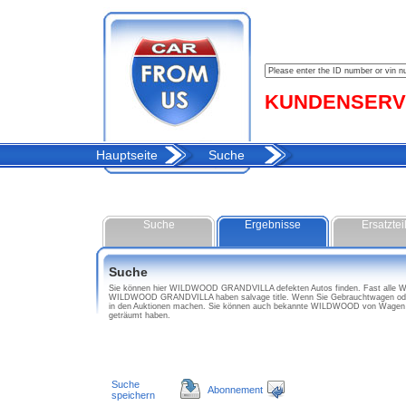
KUNDENSERVIC
Hauptseite
Suche
Suche
Ergebnisse
Ersatztei
Suche
Sie können hier WILDWOOD GRANDVILLA defekten Autos finden. Fast alle WIL
WILDWOOD GRANDVILLA haben salvage title. Wenn Sie Gebrauchtwagen ode
in den Auktionen machen. Sie können auch bekannte WILDWOOD von Wagen 
geträumt haben.
Suche
Abonnement
speichern