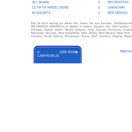
ALL Models
1
RECREATION
LE FIFTH WHEEL SERIE
1
UNKNOWN
M-31KQBTS
1
WDF26DDSS
Das ist nicht wichtig wo leben Sie. Seien Sie aus Kanada, Großbritanni
WILDWOOD GRANDVILLA Marke in jedem Staaten der USA kaufen: Alabam
Georgia, Hawaii, Idaho, Illinois, Indiana, Iowa, Kansas, Kentucky, Louis
Nebraska, Nevada, New Hampshire, New Jersey, New Mexico, New York, N
Carolina, South Dakota, Tennessee, Texas, Utah, Vermont, Virginia, Wash
Allgeme
© 2009-2020�
CARFROM.US